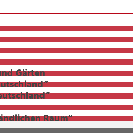
 und Gärten
eutschland“
eutschland“
ländlichen Raum“