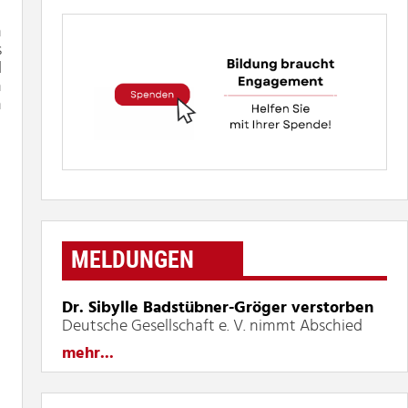
n
s
d
n
h
MELDUNGEN
Dr. Sibylle Badstübner-Gröger verstorben
Deutsche Gesellschaft e. V. nimmt Abschied
mehr...