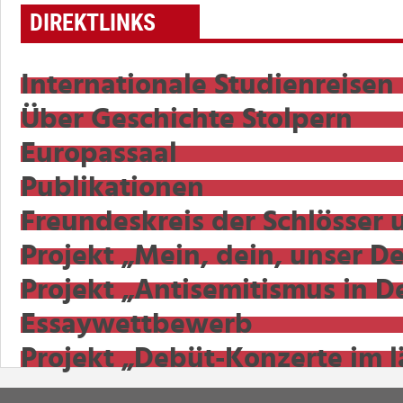
DIREKTLINKS
Internationale Studienreisen
Über Geschichte Stolpern
Europassaal
Publikationen
Freundeskreis der Schlösser
Projekt „Mein, dein, unser D
Projekt „Antisemitismus in D
Essaywettbewerb
Projekt „Debüt-Konzerte im 