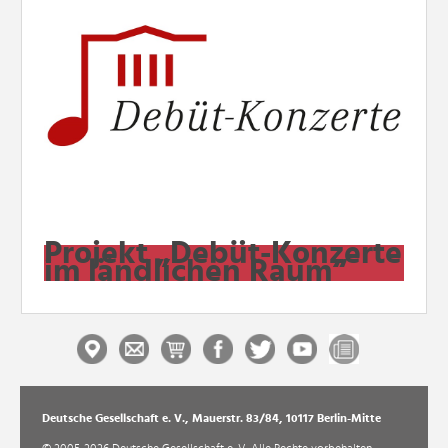
Projekt „Debüt-Konzerte
im ländlichen Raum“
Deutsche Gesellschaft e. V., Mauerstr. 83/84, 10117 Berlin-Mitte