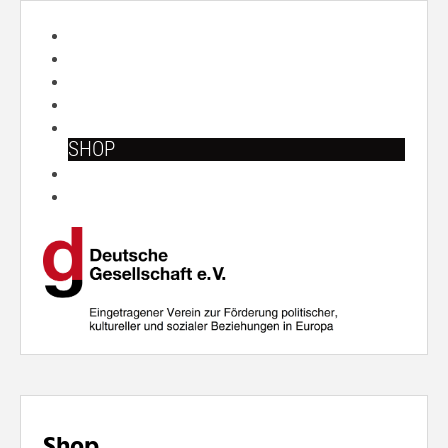
START
ÜBER UNS
ARBEITSFELDER
VERANSTALTUNGEN
PUBLIKATIONEN
SHOP
PRESSE
SUCHE
Shop