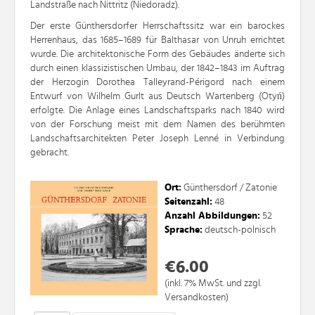
Landstraße nach Nittritz (Niedoradz).
Der erste Günthersdorfer Herrschaftssitz war ein barockes
Herrenhaus, das 1685–1689 für Balthasar von Unruh errichtet
wurde. Die architektonische Form des Gebäudes änderte sich
durch einen klassizistischen Umbau, der 1842–1843 im Auftrag
der Herzogin Dorothea Talleyrand-Périgord nach einem
Entwurf von Wilhelm Gurlt aus Deutsch Wartenberg (Otyń)
erfolgte. Die Anlage eines Landschaftsparks nach 1840 wird
von der Forschung meist mit dem Namen des berühmten
Landschaftsarchitekten Peter Joseph Lenné in Verbindung
gebracht.
Ort:
Günthersdorf / Zatonie
Seitenzahl:
48
Anzahl Abbildungen:
52
Sprache:
deutsch-polnisch
€6.00
(inkl. 7% MwSt. und zzgl.
Versandkosten)