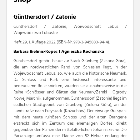
Günthersdorf / Zatonie
Günthersdorf / Zatonie, Woiwodschaft Lebus /
Województwo Lubuskie.
Heft 29, 1. Auflage 2022 (ISBN-Nr. 978-3-945880-94-4).
Barbara Bielinis-Kopeć I Agnieszka Kochańska
Günthersdorf gehört heute zur Stadt Grünberg (Zielona Góra),
die am nordwestlichen Rand von Schlesien liegt, in der
Wojewodschaft Lebus, so, wie auch die historische Neumark.
Da Schloss und Park eine historisch interessante und
bedeutsame Rolle spielten, wurden sie ausnahmsweise in die
Reihe »Schlösser und Gärten der Neumark/Zamki i Ogrody
Nowej Marchii« aufgenommen. Günthersdorf (Zatonie) liegt im
südlichen Stadtgebiet von Grünberg (Zielona Góra), an der
Landstraße nach Freystadt (Kożuchów). Der einstige Gutspark
mit dem heute ruinösen Schloss und der alten Orangerie
erstreckt sich im Zentrum des ehemaligen Dorfes, direkt
gegenüber den Ruinen der mittelalterlichen Johanniskirche. Die
Parkanlage umfasst eine Fläche von 52 Hektar entlang der