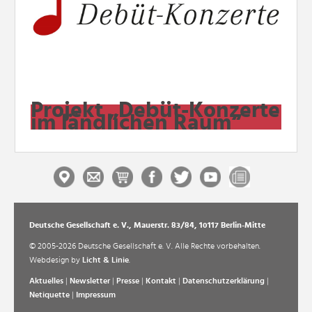
Projekt „Debüt-Konzerte
im ländlichen Raum“
Deutsche Gesellschaft e. V., Mauerstr. 83/84, 10117 Berlin-Mitte
© 2005-2026 Deutsche Gesellschaft e. V. Alle Rechte vorbehalten.
Webdesign by
Licht & Linie
.
Aktuelles
|
Newsletter
|
Presse
|
Kontakt
|
Datenschutzerklärung
|
Netiquette
|
Impressum