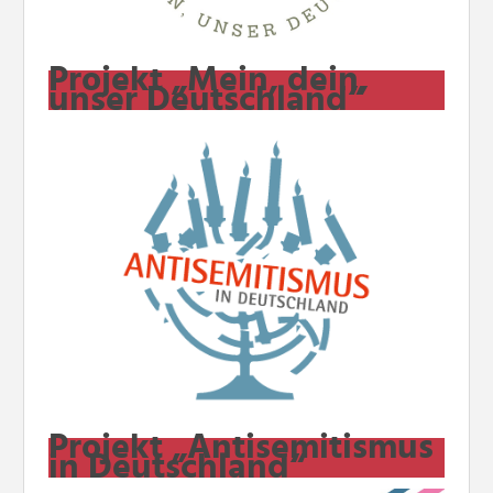
Projekt „Mein, dein,
unser Deutschland“
Projekt „Antisemitismus
in Deutschland“