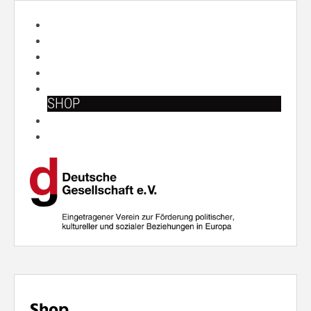
START
ÜBER UNS
ARBEITSFELDER
VERANSTALTUNGEN
PUBLIKATIONEN
SHOP
PRESSE
SUCHE
Shop