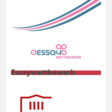
Essaywettbewerb