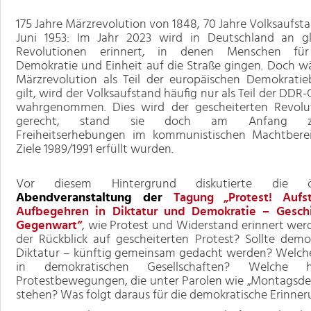
175 Jahre Märzrevolution von 1848, 70 Jahre Volksaufst
Juni 1953: Im Jahr 2023 wird in Deutschland an gl
Revolutionen erinnert, in denen Menschen für 
Demokratie und Einheit auf die Straße gingen. Doch w
Märzrevolution als Teil der europäischen Demokrat
gilt, wird der Volksaufstand häufig nur als Teil der DDR
wahrgenommen. Dies wird der gescheiterten Revolut
gerecht, stand sie doch am Anfang zahl
Freiheitserhebungen im kommunistischen Machtberei
Ziele 1989/1991 erfüllt wurden.
Vor diesem Hintergrund diskutierte die öff
Abendveranstaltung der
Tagung „Protest! Auf
Aufbegehren in Diktatur und Demokratie – Gesch
Gegenwart“
, wie Protest und Widerstand erinnert wer
der Rückblick auf gescheiterten Protest? Sollte de
Diktatur – künftig gemeinsam gedacht werden? Welche
in demokratischen Gesellschaften? Welche hi
Protestbewegungen, die unter Parolen wie „Montagsdem
stehen? Was folgt daraus für die demokratische Erinner