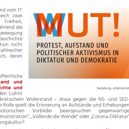
and vom 17.
eich zwei
Freiheit,
ährend die
iebewegung
-Geschichte
ion nicht
reicher
ch, deren
entliche
stand und
ichte und
Gestaltung: ultramarinro
den: Lohnt
mokratischem Widerstand – etwa gegen die NS- und SED
 Rolle spielt die Erinnerung an Aufstände und Erhebunge
storischen Vorbilder beanspruchen gegenwärtig
onstration“, „Vollende die Wende“ oder „Corona-Diktatur
ungskultur?