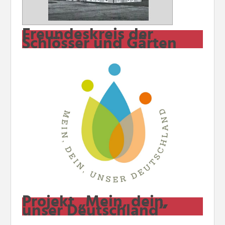
Freundeskreis der
Schlösser und Gärten
Projekt „Mein, dein,
unser Deutschland“