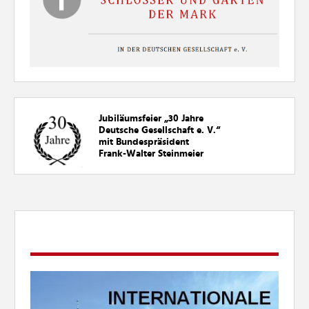
Jubiläumsfeier „30
Jahre
Deutsche Gesellschaft e. V.“
mit Bundespräsident
Frank-Walter Steinmeier
DIREKTLINKS